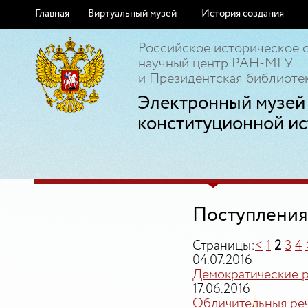
Главная
Виртуальный музей
История создания
Российское историческое 
научный центр РАН-МГУ
и Президентская библиотек
Электронный музей
конституционной ис
Поступления
Страницы:
<
1
2
3
4
04.07.2016
Демократические 
17.06.2016
Обличительныя реч