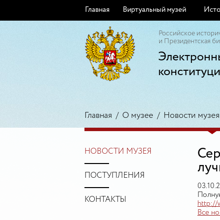
Главная
Виртуальный музей
Исто
Российское истори
и Президентская би
Электронн
конституц
Главная
/
О музее
/
Новости музея
Сер
НОВОСТИ МУЗЕЯ
луч
ПОСТУПЛЕНИЯ
03.10.
Полную
КОНТАКТЫ
http:/
Все но