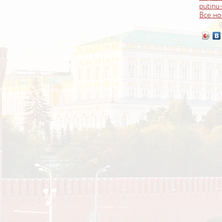
putinu
Все но