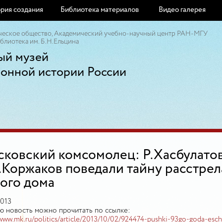
рия создания
Библиотека материалов
Видео галерея
ческое общество, Академический учебно-научный центр РАН-МГУ
блиотека им. Б.Н.Ельцина
ый музей
ионной истории России
ковский комсомолец: Р.Хасбулато
.Коржаков поведали тайну расстрел
ого дома
2013
 новость можно прочитать по ссылке:
/www.mk.ru/politics/article/2013/10/02/924474-pushki-93go-goda-esc