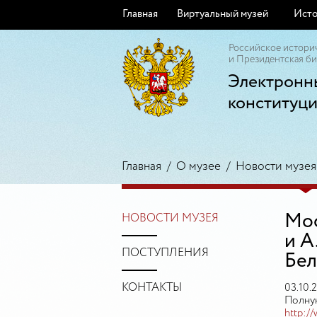
Главная
Виртуальный музей
Исто
Российское истори
и Президентская би
Электронн
конституц
Главная
/
О музее
/
Новости музея
Мос
НОВОСТИ МУЗЕЯ
и А
ПОСТУПЛЕНИЯ
Бел
КОНТАКТЫ
03.10.
Полную
http:/