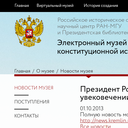
Главная
Виртуальный музей
История создания
Российское историческое 
научный центр РАН-МГУ
и Президентская библиотек
Электронный музей
конституционной ис
Главная
/
О музее
/
Новости музея
Президент Ро
НОВОСТИ МУЗЕЯ
увековечении
ПОСТУПЛЕНИЯ
01.10.2013
Полную новость мо
КОНТАКТЫ
http://news.kremlin.
Все новости