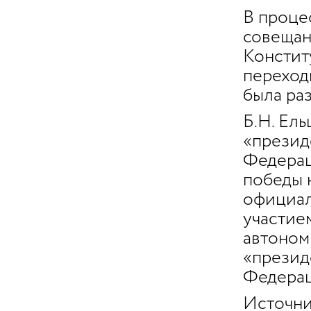
В проце
совещан
Констит
переход
была ра
Б.Н. Ел
«презид
Федерац
победы 
официал
участие
автоном
«презид
Федерац
Источни