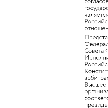
согласо
государс
являетс
Российс
отношен
Предста
Федерал
Совета 
Исполни
Российс
Констит
арбитра
Высшее 
организ
соответ
президе