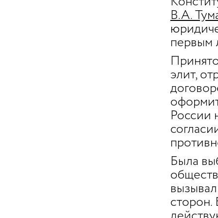
Констит
В.А. Тум
юридиче
первым 
Принято 
элит, о
договор
оформит
России 
согласи
противн
Была вы
обществ
вызывал
сторон. 
действу