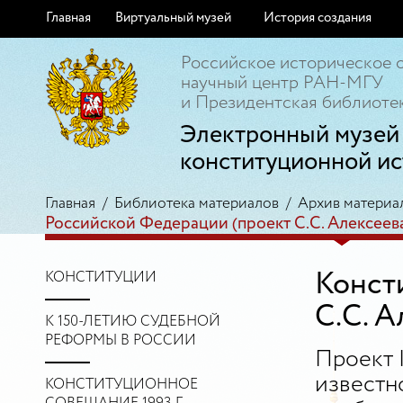
Главная
Виртуальный музей
История создания
Российское историческое 
научный центр РАН-МГУ
и Президентская библиотек
Электронный музей
конституционной ис
Главная
/
Библиотека материалов
/
Архив материа
Российской Федерации (проект С.С. Алексеева
Конст
КОНСТИТУЦИИ
С.С. А
К 150-ЛЕТИЮ СУДЕБНОЙ
РЕФОРМЫ В РОССИИ
Проект 
известн
КОНСТИТУЦИОННОЕ