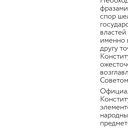
Необход
фразами
спор ше
государ
властей
именно 
другу т
Констит
ожесточ
возглав
Советом
Официал
Констит
элемент
народных
предмет