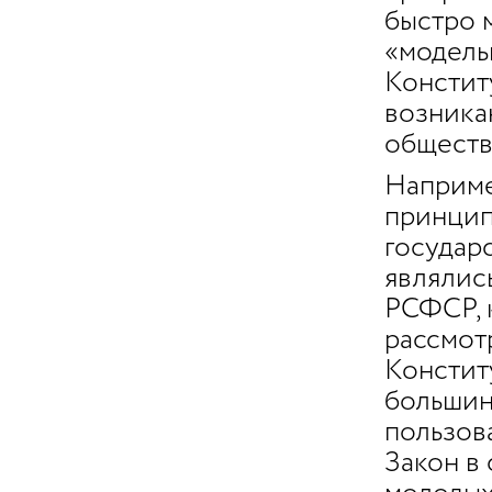
быстро 
«модель
Констит
возника
обществ
Наприме
принцип
государ
являлис
РСФСР, 
рассмот
Констит
большин
пользов
Закон в