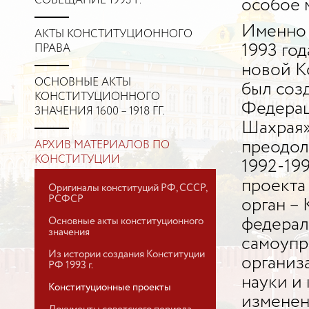
СОВЕЩАНИЕ 1993 Г.
особое 
Именно 
АКТЫ КОНСТИТУЦИОННОГО
1993 го
ПРАВА
новой К
ОСНОВНЫЕ АКТЫ
был соз
КОНСТИТУЦИОННОГО
Федера
ЗНАЧЕНИЯ 1600 – 1918 ГГ.
Шахрая»
преодол
АРХИВ МАТЕРИАЛОВ ПО
КОНСТИТУЦИИ
1992-19
проекта
Оригиналы конституций РФ, СССР,
РСФСР
орган –
Основные акты конституционного
федерал
значения
самоупр
Из истории создания Конституции
организ
РФ 1993 г.
науки и 
Конституционные проекты
изменен