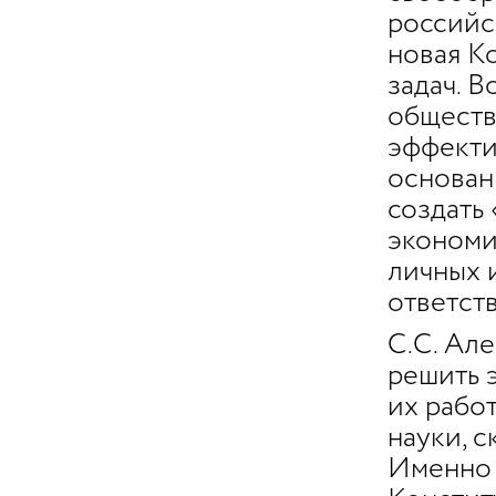
российс
новая К
задач. 
обществ
эффекти
основан
создать
экономи
личных 
ответст
С.С. Ал
решить 
их рабо
науки, 
Именно 