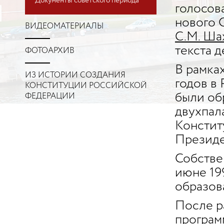
Документы советского периода
голосова
нового 
ВИДЕОМАТЕРИАЛЫ
С.М. Ша
текста 
ФОТОАРХИВ
В рамка
ИЗ ИСТОРИИ СОЗДАНИЯ
годов в
КОНСТИТУЦИИ РОССИЙСКОЙ
были об
ФЕДЕРАЦИИ
двухпал
Констит
Президе
Собстве
июне 19
образов
После ра
програм