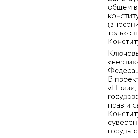
общем в
констит
(внесен
только 
Констит
Ключевы
«вертик
Федерац
В проек
«Презид
государ
прав и 
Констит
суверен
государ