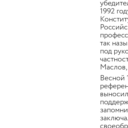
убедите
1992 го
Констит
Российс
професс
так наз
под руко
частност
Маслов, 
Весной 
референд
выносил
поддерж
запомнил
заключа
своеобр