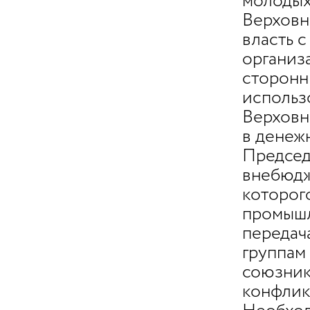
молодых
Верховн
власть 
организ
сторонн
использ
Верховн
в денеж
Председ
внебюдж
которог
промышл
передач
группам
союзник
конфлик