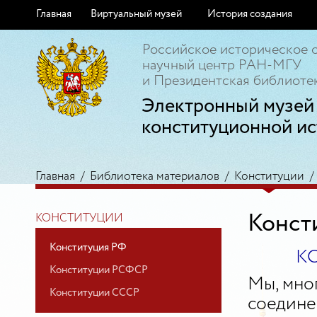
Главная
Виртуальный музей
История создания
Российское историческое 
научный центр РАН-МГУ
и Президентская библиотек
Электронный музей
конституционной ис
Главная
/
Библиотека материалов
/
Конституции
Конст
КОНСТИТУЦИИ
Конституция РФ
К
Конституции РСФСР
Мы, мно
Конституции СССР
соедине