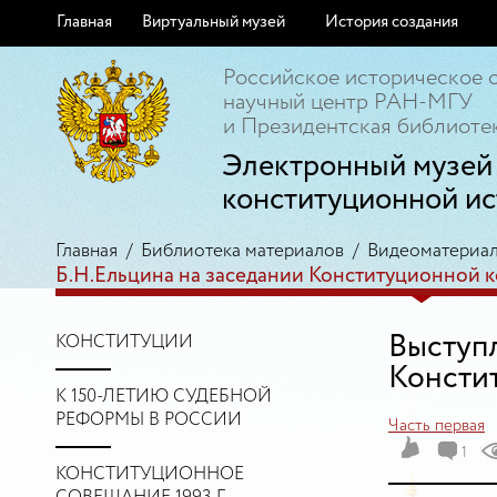
Главная
Виртуальный музей
История создания
Российское историческое 
научный центр РАН-МГУ
и Президентская библиотек
Электронный музей
конституционной ис
Главная
/
Библиотека материалов
/
Видеоматериа
Б.Н.Ельцина на заседании Конституционной к
Выступл
КОНСТИТУЦИИ
Констит
К 150-ЛЕТИЮ СУДЕБНОЙ
РЕФОРМЫ В РОССИИ
Часть первая
1
КОНСТИТУЦИОННОЕ