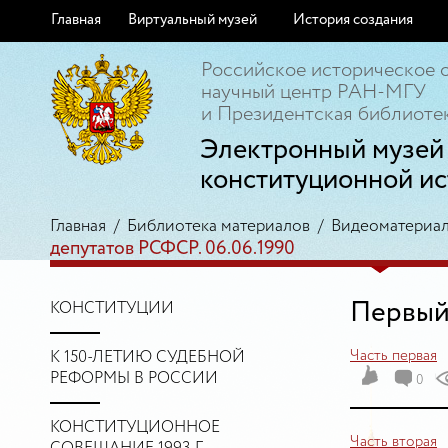
Главная
Виртуальный музей
История создания
Российское историческое 
научный центр РАН-МГУ
и Президентская библиотек
Электронный музей
конституционной ис
Главная
/
Библиотека материалов
/
Видеоматериа
депутатов РСФСР. 06.06.1990
Первый 
КОНСТИТУЦИИ
Часть первая
К 150-ЛЕТИЮ СУДЕБНОЙ
РЕФОРМЫ В РОССИИ
0
КОНСТИТУЦИОННОЕ
Часть вторая