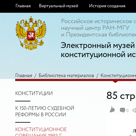
Главная
Виртуальный музей
История создания
Российское историческое 
научный центр РАН-МГУ
и Президентская библиотек
Электронный музей
конституционной ис
Главная
/
Библиотека материалов
/
Конституционно
85 ст
КОНСТИТУЦИИ
К 150-ЛЕТИЮ СУДЕБНОЙ
0
РЕФОРМЫ В РОССИИ
КОНСТИТУЦИОННОЕ
Л