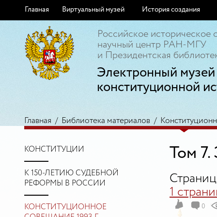
Главная
Виртуальный музей
История создания
Российское историческое 
научный центр РАН-МГУ
и Президентская библиотек
Электронный музей
конституционной ис
Главная
/
Библиотека материалов
/
Конституционно
Том 7.
КОНСТИТУЦИИ
К 150-ЛЕТИЮ СУДЕБНОЙ
Страниц
РЕФОРМЫ В РОССИИ
1 страни
КОНСТИТУЦИОННОЕ
0