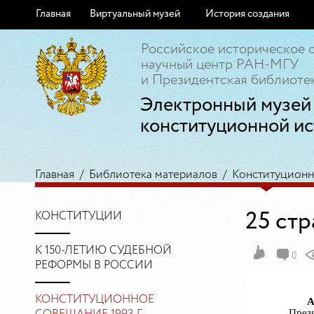
Главная
Виртуальный музей
История создания
Российское историческое 
научный центр РАН-МГУ
и Президентская библиотек
Электронный музей
конституционной ис
Главная
/
Библиотека материалов
/
Конституционно
25 ст
КОНСТИТУЦИИ
К 150-ЛЕТИЮ СУДЕБНОЙ
0
РЕФОРМЫ В РОССИИ
КОНСТИТУЦИОННОЕ
А
Прези