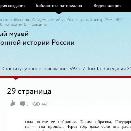
рия создания
Библиотека материалов
Видео галерея
ческое общество, Академический учебно-научный центр РАН-МГУ
блиотека им. Б.Н.Ельцина
ый музей
ионной истории России
/
Конституционное совещание 1993 г.
/
Том 15. Заседания 25
29 страница
0
447
года
после
ее
избрания.
Таким
образом,
Государ
на
— год прошел. Через год, даже если она расп