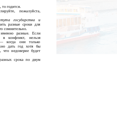
 то годится.
лируйте,
пожалуйста,
итута
государства
и
ить разные сроки для
то сомнительно.
 именно разные. Если
в
конфликт,
нельзя
—
когда
они
только
жно дать год хотя бы
, что недоверие будет
 разных срока по двум