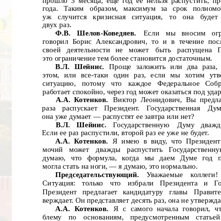
прошло 3 месяца, еще год ее нельзя распустить, п
года.
Таким
образом,
максимум
за
срок
полномо
уж
случится
кризисная
ситуация,
то
она
будет
двух раз.
Ф.В.
Шелов-Коведяев.
Если
мы
вносим
ог
говорил Борис Александрович, то и в течение пос
своей
деятельности
не
может
быть
распущена
это ограничение тем более становится достаточным.
B.Л. Шейнис.
Проще заложить или два раза,
этом, или все-таки один раз, если мы хотим утв
ситуацию,
потому
что
каждое
Федеральное
Собр
работает спокойно, через год может оказаться под уда
А.А.
Котенков.
Виктор Леонидович, Вы предла
раза
распускает
Президент.
Государственная
Дум
она уже думает — распустят ее завтра или нет?
В.Л.
Шейнис.
Государственную
Думу
дваж
Если ее раз распустили, второй раз ее уже не будет.
А.А.
Котенков.
Я имею в виду, что Президент
мочий
может
дважды
распустить
Государственн
думаю, что формула, когда мы даем Думе год п
могла стать на ноги, — я думаю, это нормально.
Председательствующий.
Уважаемые
коллеги!
Ситуация:
только
что
избрали
Президента
и
Г
Президент
предлагает
кандидатуру
главы
Правите
верждает. Он представляет десять раз, она не утвержда
А.А.
Котенков.
Я с самого начала говорил, ч
блему
по
основаниям,
предусмотренным
статьей