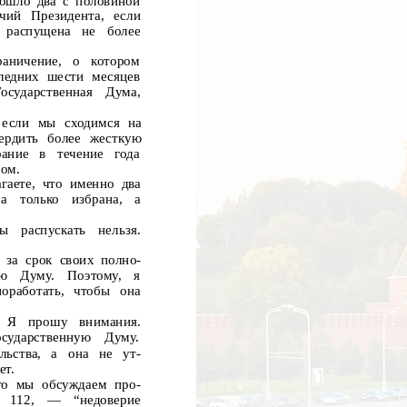
рошло два с половиной
чий
Президента,
если
распущена
не
более
раничение,
о
котором
ледних шести месяцев
Государственная
Дума,
 если мы сходимся на
ердить более жесткую
ание
в
течение
года
ром.
гаете, что именно два
а
только
избрана,
а
ды
распускать
нельзя.
 за
срок своих полно-
ую
Думу.
Поэтому,
я
оработать, чтобы она
Я
прошу
внимания.
осударственную
Думу.
льства,
а
она
не
ут-
ет.
то мы обсуждаем про-
112,
—
“недоверие