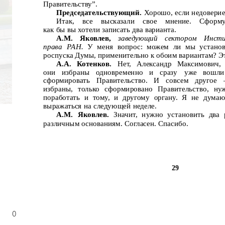
Правительству”.
Председательствующий.
Хорошо, если недоверие,
Итак,
все
высказали
свое
мнение.
Сформу
как бы вы хотели записать два варианта.
А.М.
Яковлев,
заведующий
сектором
Инст
права РАН.
У меня вопрос: можем ли мы установ
роспуска Думы, применительно к обоим вариантам? Э
А.А.
Котенков.
Нет, Александр Максимович,
они
избраны
одновременно
и
сразу
уже
вошли
сформировать
Правительство.
И
совсем
другое
избраны, только сформировано Правительство, ну
поработать и тому, и другому органу. Я не думаю
выражаться на следующей неделе.
А.М. Яковлев.
Значит, нужно установить два
различным основаниям. Согласен. Спасибо.
29
0