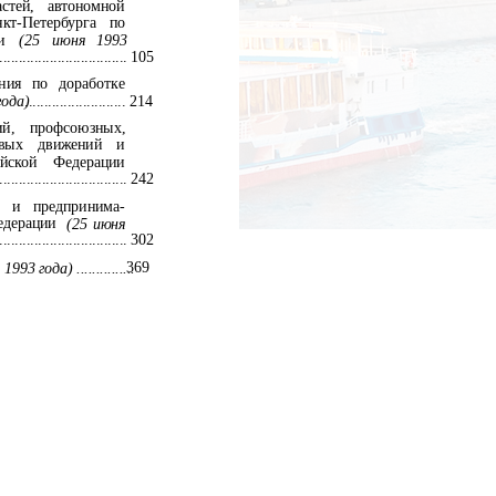
стей,
автономной
нкт-Петербурга
по
и
(25
июня
1993
................................... 105
ения по доработке
года)
.......................... 214
ий,
профсоюзных,
вых
движений
и
йской
Федерации
................................... 242
и
предпринима-
едерации
(25 июня
................................... 302
369
993 года) ...............