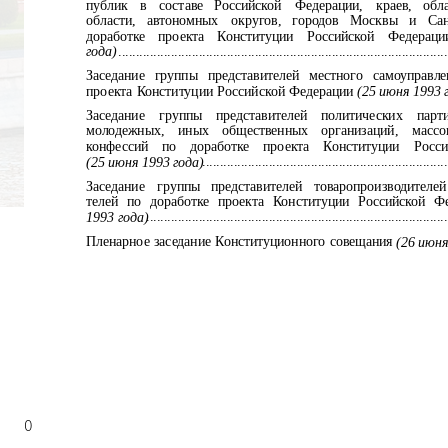
публик
в
составе
Российской
Федерации,
краев,
обла
области,
автономных
округов,
городов
Москвы
и
Са
доработке
проекта
Конституции
Российской
Федераци
года)
............................................................................................
Заседание группы представителей местного самоуправл
проекта Конституции Российской Федерации
(25 июня 1993 
Заседание
группы
представителей
политических
парт
молодежных,
иных
общественных
организаций,
массо
конфессий
по
доработке
проекта
Конституции
Росси
....................................................................
(25 июня 1993 года)
Заседание
группы
представителей
товаропроизводителей
телей по доработке проекта Конституции Российской Ф
....................................................................................
1993 года)
Пленарное заседание Конституционного совещания
(26 июня 1
0