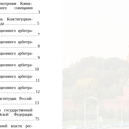
смотрения
Комис-
ного
совещания
...................................... 3
жа
Конституцион-
........................ 5
ионного арбитра-
.............................. 7
ионного арбитра-
.............................. 8
ионного арбитра-
.............................. 9
ионного арбитра-
............................ 10
ионного арбитра-
............................. 11
ионного арбитра-
............................. 12
ституции Россий-
................................... 13
в
государственной
йской
Федерации
.................................... 75
нной
власти
рес-