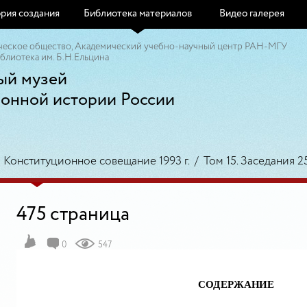
рия создания
Библиотека материалов
Видео галерея
ческое общество, Академический учебно-научный центр РАН-МГУ
блиотека им. Б.Н.Ельцина
ый музей
ионной истории России
/
Конституционное совещание 1993 г.
/
Том 15. Заседания 25
475 страница
0
547
СОДЕРЖАНИЕ