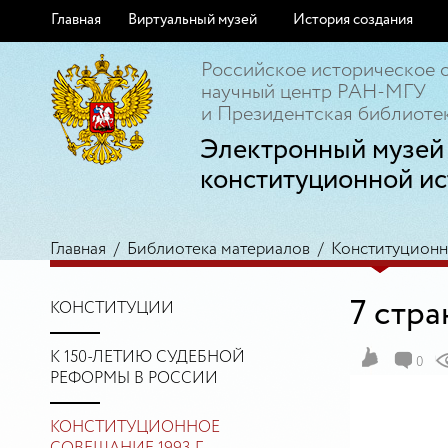
Главная
Виртуальный музей
История создания
Российское историческое 
научный центр РАН-МГУ
и Президентская библиотек
Электронный музей
конституционной ис
Главная
/
Библиотека материалов
/
Конституционно
7 стр
КОНСТИТУЦИИ
К 150-ЛЕТИЮ СУДЕБНОЙ
0
РЕФОРМЫ В РОССИИ
КОНСТИТУЦИОННОЕ