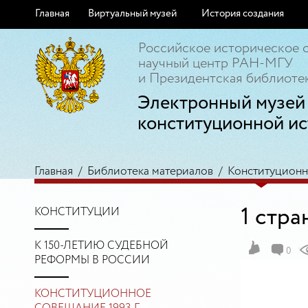
Главная
Виртуальный музей
История создания
Российское историческое 
научный центр РАН-МГУ
и Президентская библиотек
Электронный музей
конституционной ис
Главная
/
Библиотека материалов
/
Конституционно
1 стра
КОНСТИТУЦИИ
К 150-ЛЕТИЮ СУДЕБНОЙ
0
РЕФОРМЫ В РОССИИ
КОНСТИТУЦИОННОЕ