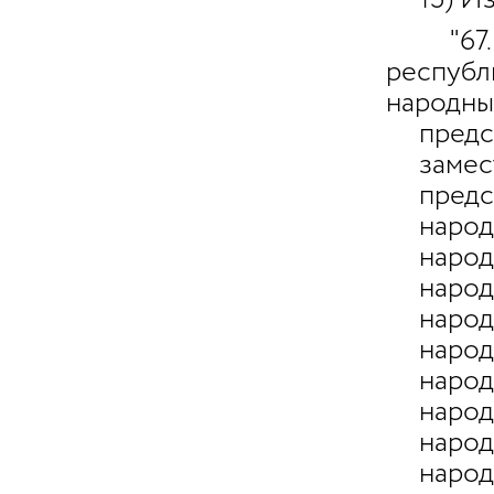
15) Из
"67. Ц
республ
народны
председ
замести
председ
народно
народно
народно
народно
народно
народн
народн
народно
народно