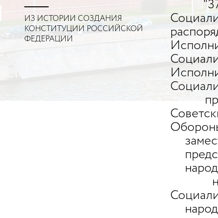
"37. С
Социали
ИЗ ИСТОРИИ СОЗДАНИЯ
КОНСТИТУЦИИ РОССИЙСКОЙ
распо
ФЕДЕРАЦИИ
Испол
Социали
Испол
Социали
предсе
Советск
Оборон
замести
председ
народно
народн
Социали
народно