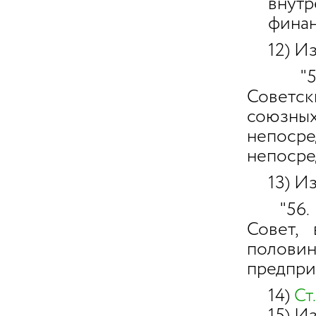
внутре
финанс
12) Из
"53. О
Советс
союзн
непос
непосре
13) Из
"56. Пр
Совет,
полов
предпри
14)
Ст.