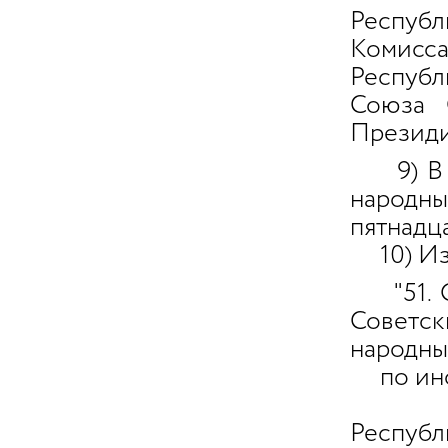
Респуб
Комисс
Респуб
Союза 
Президи
9) 
народны
пятнадц
10) Из
"51. О
Советс
народны
по ино
оборо
Республ