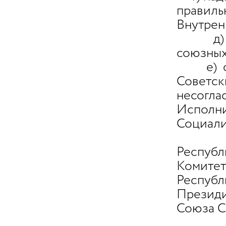
правил
Внутрен
д) общ
союзных
е) опр
Советс
несог
Испол
Социали
Проку
Респуб
Комит
Респуб
Презид
Союза С
Проку