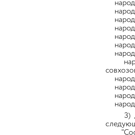
народно
народно
народно
народно
народн
народно
народно
народн
совхозо
народно
народно
народно
народно
3) До
следующ
"Состо