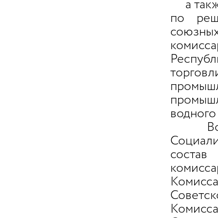
а также
по реш
союзны
комисс
Респуб
торго
промыш
промышл
водного 
Во все
Социали
состав
комисс
Комисса
Советск
Комисс