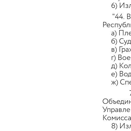
6) Изл
"44. Ве
Республ
а) Плен
б) Суде
в) Граж
г) Воен
д) Колл
е) Водн
ж) Спе
7)
Объеди
Управле
Комисса
8) Изл