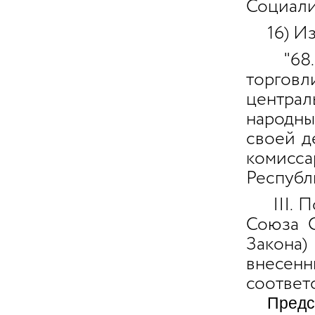
Социали
16) Из
"68. Н
торгов
центра
народны
своей д
комисс
Республ
III. По
Союза 
Закона
внесе
соответ
Председ