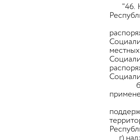
"46. На
Республ
а) на
распо
Социал
местны
Социал
распор
Социали
б) наб
примене
в) во
поддерж
террит
Республ
г) надз