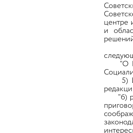
Советс
Советск
центре 
и облас
решений
4) Из
следующ
"О Вер
Социали
5) И
редакци
"б) рас
пригов
сообр
законо
интерес