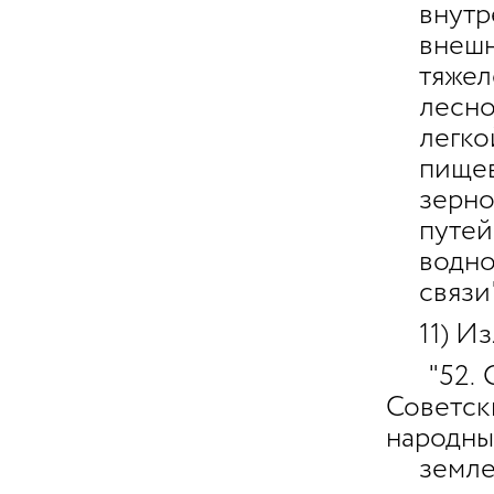
внутре
внешне
тяжело
лесной
легкой
пищево
зерновы
путей 
водног
связи"
11) Из
"52. О
Советс
народны
землед