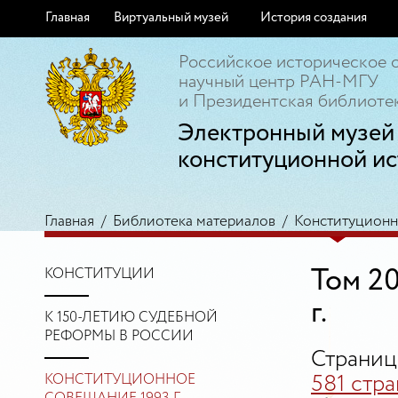
Главная
Виртуальный музей
История создания
Российское историческое 
научный центр РАН-МГУ
и Президентская библиотек
Электронный музей
конституционной ис
Главная
/
Библиотека материалов
/
Конституционно
Том 20
КОНСТИТУЦИИ
г.
К 150-ЛЕТИЮ СУДЕБНОЙ
РЕФОРМЫ В РОССИИ
Страниц
КОНСТИТУЦИОННОЕ
581 стр