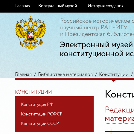
Главная
Виртуальный музей
История создания
Российское историческое 
научный центр РАН-МГУ
и Президентская библиотек
Электронный музей
конституционной ис
Главная
/
Библиотека материалов
/
Конституции
Конст
КОНСТИТУЦИИ
Конституция РФ
Редакц
Конституции РСФСР
матери
Конституции СССР