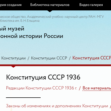
рия создания
Библиотека материалов
Видео галерея
ческое общество, Академический учебно-научный центр РАН-МГУ
блиотека им. Б.Н.Ельцина
ый музей
ионной истории России
Конституция СССР
/
Конституции
/
Конституции СССР
/
Конституция СССР 1936
Редакции Конституции СССР 1936 г.
/
Все материал
Законы об изменениях и дополнениях Конституции