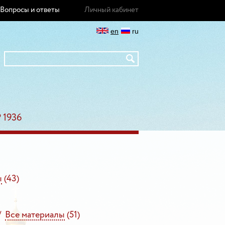
Вопросы и ответы
Личный кабинет
en
ru
 1936
ы
(43)
/
Все материалы
(51)