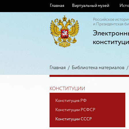
Главная
Виртуальный музей
Исто
Российское истори
и Президентская би
Электронн
конституц
Главная
/
Библиотека материалов
КОНСТИТУЦИИ
Конституция РФ
Конституции РСФСР
Конституции СССР