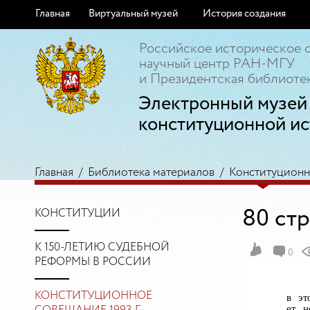
Главная
Виртуальный музей
История создания
Российское историческое 
научный центр РАН-МГУ
и Президентская библиотек
Электронный музей
конституционной ис
Главная
/
Библиотека материалов
/
Конституционно
80 ст
КОНСТИТУЦИИ
К 150-ЛЕТИЮ СУДЕБНОЙ
0
РЕФОРМЫ В РОССИИ
КОНСТИТУЦИОННОЕ
в эт
ет н