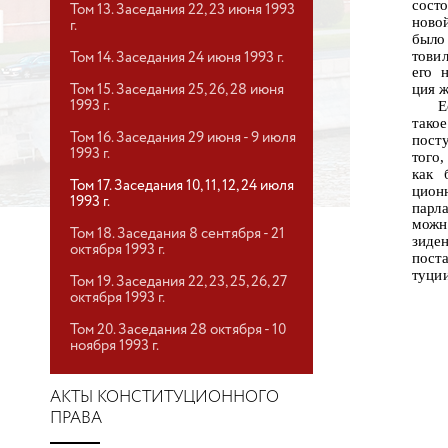
сост
Том 13. Заседания 22, 23 июня 1993
ново
г.
было
тови
Том 14. Заседания 24 июня 1993 г.
его 
ция ж
Том 15. Заседания 25, 26, 28 июня
Е
1993 г.
такое
Том 16. Заседания 29 июня - 9 июля
пост
1993 г.
того,
как 
Том 17. Заседания 10, 11, 12, 24 июля
цион
1993 г.
парла
можн
Том 18. Заседания 8 сентября - 21
зиден
октября 1993 г.
пост
туции
Том 19. Заседания 22, 23, 25, 26, 27
октября 1993 г.
Том 20. Заседания 28 октября - 10
ноября 1993 г.
АКТЫ КОНСТИТУЦИОННОГО
ПРАВА