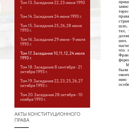
приш
Том 13. Заседания 22, 23 июня 1993
зави
г.
тере
прав
Том 14. Заседания 24 июня 1993 г.
стра
шло,
Том 15. Заседания 25, 26, 28 июня
1993 г.
тел,
долж
Том 16. Заседания 29 июня - 9 июля
шел.
1993 г.
насче
что 
Том 17. Заседания 10, 11, 12, 24 июля
Фран
1993 г.
фере
М
Том 18. Заседания 8 сентября - 21
были
октября 1993 г.
окон
нию
Том 19. Заседания 22, 23, 25, 26, 27
особ
октября 1993 г.
Том 20. Заседания 28 октября - 10
ноября 1993 г.
АКТЫ КОНСТИТУЦИОННОГО
ПРАВА