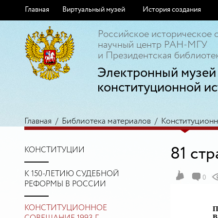
Главная
Виртуальный музей
История создания
Российское историческое 
научный центр РАН-МГУ
и Президентская библиотек
Электронный музей
конституционной ис
Главная
/
Библиотека материалов
/
Конституционно
81 ст
КОНСТИТУЦИИ
К 150-ЛЕТИЮ СУДЕБНОЙ
0
РЕФОРМЫ В РОССИИ
КОНСТИТУЦИОННОЕ
П
В