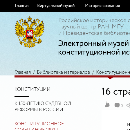
Главная
Виртуальный музей
История создания
Российское историческое 
научный центр РАН-МГУ
и Президентская библиотек
Электронный музей
конституционной ис
Главная
/
Библиотека материалов
/
Конституционно
16 ст
КОНСТИТУЦИИ
К 150-ЛЕТИЮ СУДЕБНОЙ
0
РЕФОРМЫ В РОССИИ
КОНСТИТУЦИОННОЕ
Н