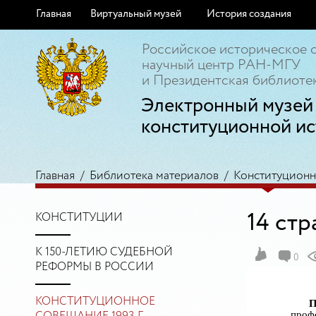
Главная
Виртуальный музей
История создания
Российское историческое 
научный центр РАН-МГУ
и Президентская библиотек
Электронный музей
конституционной ис
Главная
/
Библиотека материалов
/
Конституционно
14 ст
КОНСТИТУЦИИ
К 150-ЛЕТИЮ СУДЕБНОЙ
0
РЕФОРМЫ В РОССИИ
КОНСТИТУЦИОННОЕ
П
профе