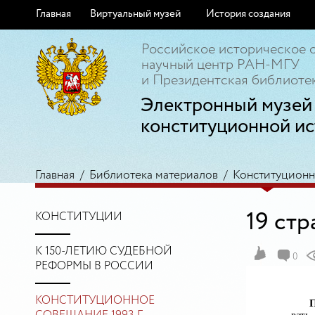
Главная
Виртуальный музей
История создания
Российское историческое 
научный центр РАН-МГУ
и Президентская библиотек
Электронный музей
конституционной ис
Главная
/
Библиотека материалов
/
Конституционно
19 ст
КОНСТИТУЦИИ
К 150-ЛЕТИЮ СУДЕБНОЙ
0
РЕФОРМЫ В РОССИИ
КОНСТИТУЦИОННОЕ