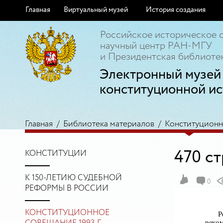
Главная
Виртуальный музей
История создания
Российское историческое 
научный центр РАН-МГУ
и Президентская библиотек
Электронный музей
конституционной ис
Главная
/
Библиотека материалов
/
Конституционно
470 с
КОНСТИТУЦИИ
К 150-ЛЕТИЮ СУДЕБНОЙ
0
РЕФОРМЫ В РОССИИ
КОНСТИТУЦИОННОЕ
Р
реко