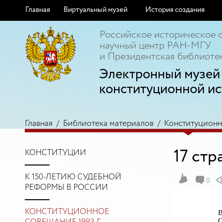
Главная
Виртуальный музей
История создания
Российское историческое 
научный центр РАН-МГУ
и Президентская библиотек
Электронный музей
конституционной ис
Главная
/
Библиотека материалов
/
Конституционно
17 стр
КОНСТИТУЦИИ
К 150-ЛЕТИЮ СУДЕБНОЙ
0
РЕФОРМЫ В РОССИИ
КОНСТИТУЦИОННОЕ
В
С