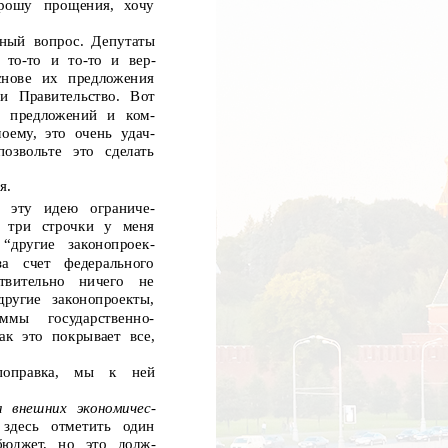
рошу
прощения,
хочу
жный вопрос. Депутаты
 то-то и то-то и вер-
снове их предложения
ли Правительство. Вот
 предложений и ком-
оему, это очень удач-
позвольте
это
сделать
я.
эту
идею
ограниче-
три строчки у меня
“другие
законопроек-
за
счет
федерального
твительно
ничего
не
другие
законопроекты,
уммы
государственно-
ак это покрывает все,
поправка,
мы
к
ней
 внешних экономичес-
здесь
отметить
один
бюджет, но это долж-