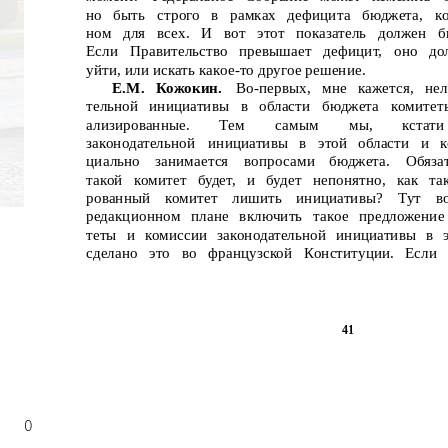
но
быть
строго
в
рамках
дефицита
бюджета,
к
ном
для
всех.
И
вот
этот
показатель
должен
б
Если
Правительство
превышает
дефицит,
оно
до
уйти, или искать какое-то другое решение.
Е.М.
Кожокин.
Во-первых,
мне
кажется,
нел
тельной
инициативы
в
области
бюджета
комитет
ализированные.
Тем
самым
мы,
кстати
законодательной
инициативы
в
этой
области
и
к
циально
занимается
вопросами
бюджета.
Обяза
такой комитет будет, и будет непонятно, как та
рованный
комитет
лишить
инициативы?
Тут
в
редакционном плане включить такое предложение
теты и комиссии законодательной инициативы в э
сделано
это
во
французской
Конституции.
Если
41
0