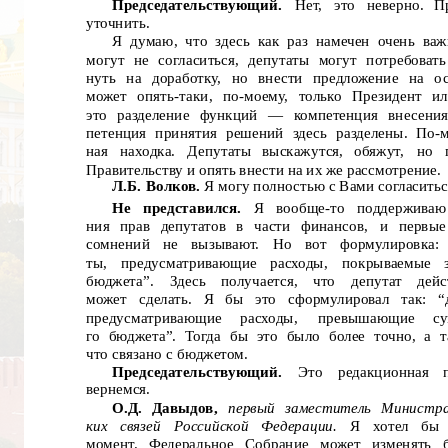
Председательствующий.
Нет,
это
неверно.
П
уточнить.
Я думаю, что здесь как раз намечен очень ва
могут не согласиться, депутаты могут потребовать
нуть на доработку, но внести предложение на о
может опять-таки, по-моему, только Президент и
это разделение функций
— компетенция внесения
петенция принятия решений здесь разделены. По-м
ная
находка.
Депутаты
выскажутся,
обяжут,
но
Правительству и опять внести на их же рассмотрение.
Л.Б. Волков.
Я могу полностью с Вами согласитьс
Не
представился.
Я
вообще-то
поддерживаю
ния прав депутатов в части финансов,
и первые
сомнений
не
вызывают.
Но
вот
формулировка:
ты,
предусматривающие
расходы,
покрываемые
бюджета”.
Здесь
получается,
что
депутат
дейс
может
сделать.
Я
бы
это
сформулировал
так:
“
предусматривающие
расходы,
превышающие
с
го бюджета”. Тогда бы это было более точно, а т
что связано с бюджетом.
Председательствующий.
Это
редакционная
вернемся.
О.Д. Давыдов,
первый заместитель Министра
ких
связей
Российской
Федерации.
Я
хотел
бы
момент. Федеральное Собрание может изменять 