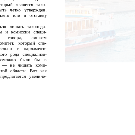
оторый
является
зако-
ыть
четко
утвержден.
лжно
или
в
отставку
ьзя
лишать
законода-
ы
и
комиссии
специ-
говоря,
лишаем
омитет,
который
спе-
тельно
в
парламенте
кого рода специализи-
озможно
было
бы
в
— не лишать коми-
той области. Вот как
предлагается
увеличе-