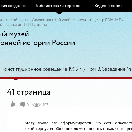
рия создания
Библиотека материалов
Видео галерея
ческое общество, Академический учебно-научный центр РАН-МГУ
блиотека им. Б.Н.Ельцина
ый музей
ионной истории России
/
Конституционное совещание 1993 г.
/
Том 8. Заседание 14 
41 страница
0
457
могу точно это
сформулировать, но есть опасност
ский корпус вообще не сможет вносить никаких корре