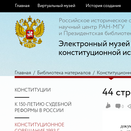
Главная
Виртуальный музей
История создания
Российское историческое 
научный центр РАН-МГУ
и Президентская библиотек
Электронный музей
конституционной ис
Главная
/
Библиотека материалов
/
Конституционно
44 ст
КОНСТИТУЦИИ
К 150-ЛЕТИЮ СУДЕБНОЙ
0
РЕФОРМЫ В РОССИИ
КОНСТИТУЦИОННОЕ
доку