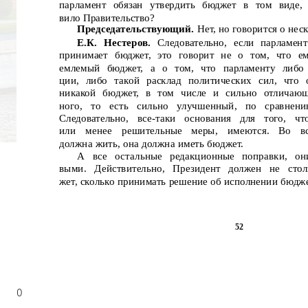
парламент обязан утвердить бюджет в том виде, 
вило Правительство?
Председательствующий.
Нет, но говорится о нес
Е.К. Нестеров.
Следовательно, если парламен
принимает бюджет, это говорит не о том, что ем
емлемый бюджет, а о том, что парламенту либо 
ции, либо такой расклад политических сил, что
никакой бюджет, в том числе и сильно отличающ
ного,
то
есть
сильно
улучшенный,
по
сравнен
Следовательно,
все-таки
основания
для
того,
чт
или
менее
решительные
меры,
имеются.
Во
в
должна жить, она должна иметь бюджет.
А
все
остальные
редакционные
поправки,
он
выми.
Действительно,
Президент
должен
не
стол
жет, сколько принимать решение об исполнении бюджет
52
0