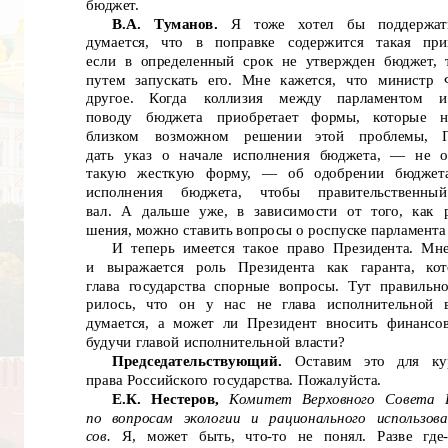
бюджет.
В.А.
Туманов.
Я
тоже
хотел
бы
поддержат
думается,
что
в
поправке
содержится
такая
при
если в определенный срок не утвержден бюджет,
путем запускать его. Мне кажется, что министр
другое.
Когда
коллизия
между
парламентом
и
поводу
бюджета
приобретает
формы,
которые
н
близком
возможном
решении
этой
проблемы,
дать указ о начале исполнения бюджета,
— не об
такую жесткую форму,
— об одобрении бюджета
исполнения
бюджета,
чтобы
правительственный
вал. А дальше уже, в зависимости от того, как р
шения, можно ставить вопросы о роспуске парламента 
И теперь имеется такое право Президента. Мне
и
выражается
роль
Президента
как
гаранта,
ко
глава государства спорные вопросы. Тут правильно
рилось, что он у нас не глава исполнительной 
думается, а может ли Президент вносить финансов
будучи главой исполнительной власти?
Председательствующий.
Оставим
это
для
ку
права Российского государства. Пожалуйста.
Е.К. Нестеров,
Комитет Верховного Совета Р
по вопросам экологии и рационального использова
сов.
Я, может быть, что-то не понял. Разве где-