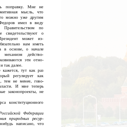
ь
поправку.
Мне
не
митивная
мысль,
что
 то можно уже другим
 Федоров имел в виду
Правительством
по
е
свидетельствуют
о
Президент
может
из-
язательно нам иметь
 в основе, о начале
механизм
действо-
азвиваются эти отно-
и так далее.
 кажется, тут как раз
торый
регулирует
как
, тем не менее, гово-
власти. И мне теперь
ые законопроекты, не
рса
конституционного
оссийской Федерации
ния природных ресур-
нибудь написано, что