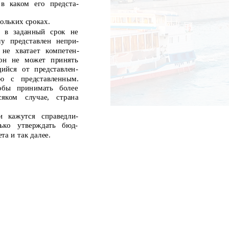
в каком его предста-
кольких сроках.
т в заданный срок
не
у представлен непри-
не хватает компетен-
 он не может принять
ийся от представлен-
ию
с
представленным.
обы
принимать
более
сяком
случае,
страна
и
кажутся
справедли-
ько
утверждать
бюд-
а и так далее.