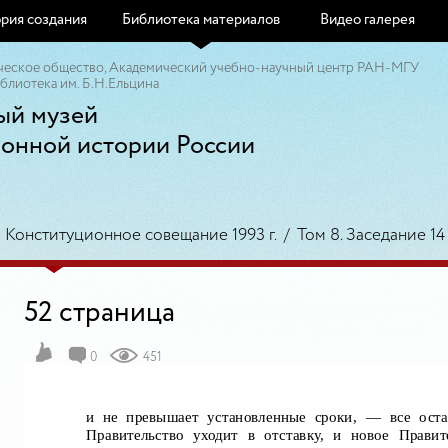
рия создания
Библиотека материалов
Видео галерея
ческое общество, Академический учебно-научный центр РАН-МГУ
блиотека им. Б.Н.Ельцина
ый музей
ионной истории России
/
Конституционное совещание 1993 г.
/
Том 8. Заседание 14 
52 страница
0
451
и не превышает установленные сроки,
— все оста
Правительство уходит в отставку, и новое Прави