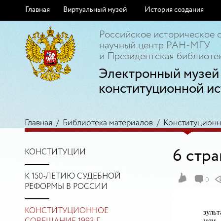
Главная
Виртуальный музей
История создания
Российское историческое 
научный центр РАН-МГУ
и Президентская библиотек
Электронный музей
конституционной ис
Главная
/
Библиотека материалов
/
Конституционно
6 стр
КОНСТИТУЦИИ
К 150-ЛЕТИЮ СУДЕБНОЙ
0
РЕФОРМЫ В РОССИИ
КОНСТИТУЦИОННОЕ
зульт
мем.