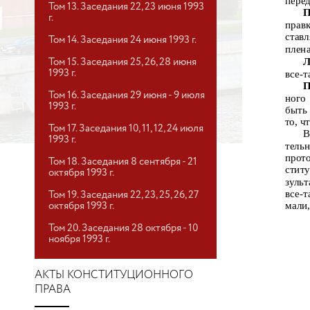
пере
Том 13. Заседания 22, 23 июня 1993
П
г.
прав
ставл
Том 14. Заседания 24 июня 1993 г.
плена
Л
Том 15. Заседания 25, 26, 28 июня
1993 г.
все-
П
Том 16. Заседания 29 июня - 9 июля
ного
1993 г.
быть
то, ч
Том 17. Заседания 10, 11, 12, 24 июля
В
1993 г.
тель
прот
Том 18. Заседания 8 сентября - 21
стит
октября 1993 г.
зульт
все-
Том 19. Заседания 22, 23, 25, 26, 27
мали
октября 1993 г.
Том 20. Заседания 28 октября - 10
ноября 1993 г.
АКТЫ КОНСТИТУЦИОННОГО
ПРАВА