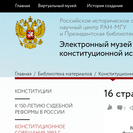
Главная
Виртуальный музей
История создания
Российское историческое 
научный центр РАН-МГУ
и Президентская библиотек
Электронный музей
конституционной ис
Главная
/
Библиотека материалов
/
Конституционно
16 ст
КОНСТИТУЦИИ
К 150-ЛЕТИЮ СУДЕБНОЙ
0
РЕФОРМЫ В РОССИИ
КОНСТИТУЦИОННОЕ
В