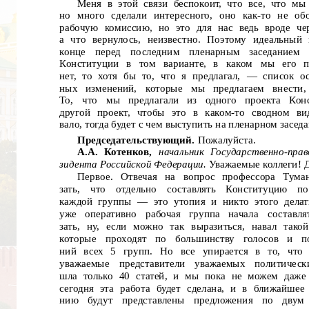
Меня в этой связи беспокоит, что все, что мы
но много сделали интересного, оно как-то не об
рабочую комиссию, но это для нас ведь вроде че
а что вернулось, неизвестно. Поэтому идеальный
конце
перед
последним
пленарным
заседанием
Конституции в том
варианте,
в каком
мы
его
п
нет, то хотя бы то, что я предлагал,
— список ос
ных
изменений,
которые
мы
предлагаем
внести,
То,
что
мы
предлагали
из
одного
проекта
Кон
другой проект, чтобы это в каком-то сводном ви
вало, тогда будет с чем выступить на пленарном заседа
Председательствующий.
Пожалуйста.
А.А.
Котенков,
начальник Государственно-прав
зидента Российской Федерации.
Уважаемые коллеги! Д
Первое.
Отвечая
на
вопрос
профессора
Туман
зать,
что
отдельно
составлять
Конституцию
по
каждой группы
— это утопия и никто этого делат
уже
оперативно
рабочая
группа
начала
составля
зать, ну, если можно так выразиться, навал тако
которые
проходят
по
большинству
голосов
и
п
ний всех 5
групп.
Но
все упирается в то,
что
уважаемые
представители
уважаемых
политическ
шла только 40 статей, и мы пока не можем даже 
сегодня эта работа будет сделана, и в ближайшее
нию
будут
представлены
предложения
по
двум