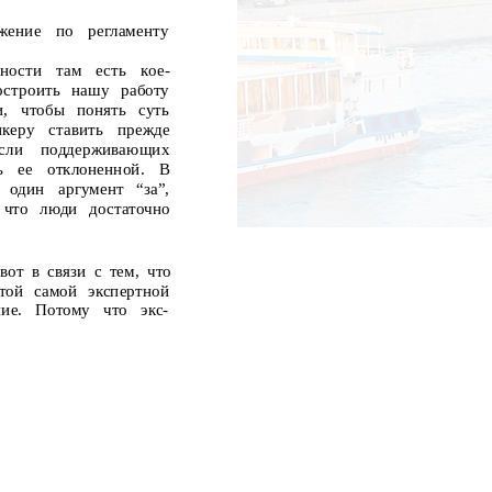
жение
по
регламенту
ьности
там
есть
кое-
остроить нашу работу
,
чтобы
понять
суть
икеру
ставить
прежде
сли
поддерживающих
ь
ее
отклоненной.
В
один
аргумент
“за”,
 что люди достаточно
вот в связи с тем, что
той самой экспертной
ие.
Потому
что
экс-