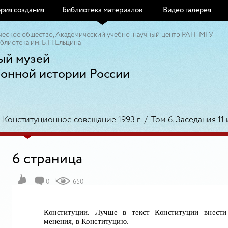
рия создания
Библиотека материалов
Видео галерея
ческое общество, Академический учебно-научный центр РАН-МГУ
блиотека им. Б.Н.Ельцина
ый музей
ионной истории России
/
Конституционное совещание 1993 г.
/
Том 6. Заседания 11 
6 страница
0
650
Конституции. Лучше в текст Конституции внести
менения, в Конституцию.