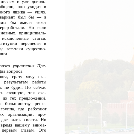
 делаем и уже доволь-
общено, оно уходит в
рного ящика
— ушло,
 вариант был бы
— в
мы
бы
имели
текст
ереработали.
Но
если
новных, принципиаль-
исключенные
статьи.
ституции
перенести
в
де все-таки существо-
нии.
ового управления Пре-
ва вопроса.
ова,
сразу
хочу
ска-
результатам
работы
ь не будет. Но сейчас
ть
сводную,
так
ска-
й из тех предложений,
о
большинству
реше-
группа,
где
работают
их
организаций,
про-
две главы свести. Но
 время вашему внима-
первым
главам.
Это