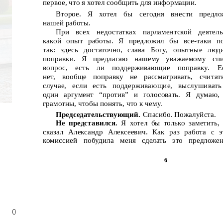
первое, что я хотел сообщить для информации.
Второе.
Я
хотел
бы
сегодня
внести
предло
нашей работы.
При
всех
недостатках
парламентской
деятел
какой опыт работы. Я предложил бы все-таки п
так:
здесь
достаточно,
слава
Богу,
опытные
люди
поправки.
Я
предлагаю
нашему
уважаемому
сп
вопрос,
есть
ли
поддерживающие
поправку.
Е
нет,
вообще
поправку
не
рассматривать,
считат
случае,
если
есть
поддерживающие,
выслушивать
один аргумент “против” и голосовать. Я думаю,
грамотны, чтобы понять, что к чему.
Председательствующий.
Спасибо. Пожалуйста.
Не представился.
Я хотел бы только заметить, 
сказал Александр Алексеевич. Как раз работа с э
комиссией
побудила
меня
сделать
это
предложен
6
0