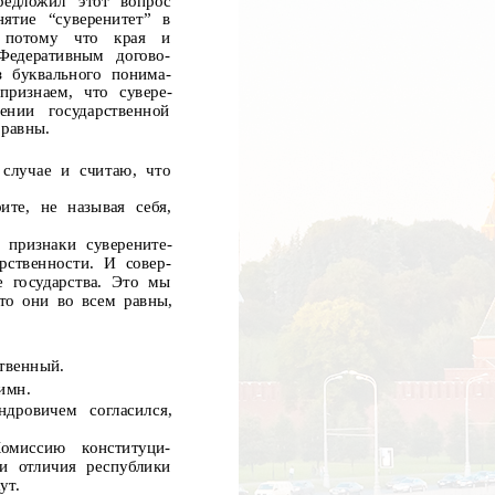
редложил
этот
вопрос
ятие “суверенитет” в
потому
что
края
и
Федеративным
догово-
з буквального понима-
признаем, что сувере-
ении
государственной
 равны.
случае и считаю, что
ите, не называя себя,
 признаки суверените-
рственности. И совер-
 государства. Это мы
что они во всем равны,
ственный.
имн.
ндровичем согласился,
омиссию
конституци-
ки отличия республики
ут.