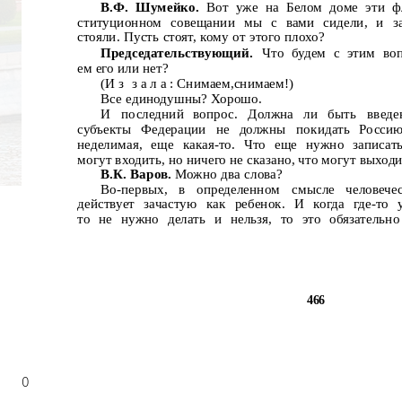
В.Ф. Шумейко.
Вот уже на Белом доме эти фл
ституционном совещании мы с вами сидели, и з
стояли. Пусть стоят, кому от этого плохо?
Председательствующий.
Что будем с этим воп
ем его или нет?
(И з
з а л а : Снимаем,снимаем!)
Все единодушны? Хорошо.
И
последний
вопрос.
Должна
ли
быть
введе
субъекты Федерации не должны
покидать Росси
неделимая, еще какая-то. Что еще нужно записат
могут входить, но ничего не сказано, что могут выходи
В.К. Варов.
Можно два слова?
Во-первых,
в
определенном
смысле
человече
действует зачастую как ребенок. И когда где-то у
то не нужно делать и нельзя, то это обязательно
466
0