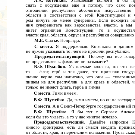
А.А.
Котенков.
Уважаемые
коллеги,
я
бы
п
снять с обсуждения еще и потому, что само пон
отношении
республики
абсолютно
искусственно,
области в
соответствии
с
этой
Конституцией
и 
ром ничуть не менее суверенны. Если исходить и
ния суверенитета как верховенства власти, а мы 
нитет
ограничен
Конституцией,
то
в
осуществл
власти края, области, округа и республики совершенно
М.Е.
Салье
. Неправда.
С места.
Я поддерживаю Котенкова в данном 
не нужно указывать то, чего не просили республики.
Председательствующий.
Почему вы все говор
не представляясь, фамилии не называете?
В.Ф. Шумейко.
Уважаемые коллеги, но это же
та
— флаг, герб и так далее, это признаки госуда
шенно верно там написано, что они
— суверенные
пишем не для республик, а для краев и областей, 
только не имеют флага, герба и гимна.
С места.
Гимн имеем.
В.Ф. Шумейко.
Да, гимн имеем, но он не государ
С места.
А в Санкт-Петербурге государственный г
В.Ф. Шумейко.
Я бы тут с Сергеем
Алекса
если бы это указать, а то у нас многое исчезло.
Председательствующий.
Давайте
запросим
К
онного арбитража, есть ли смысл вводить призна
от области, края, и перечислим положения. Пусть скаж