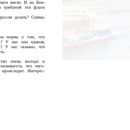
аги висят. И на Кон-
а трибуной эти флаги
росом делать? Снима-
на
норма
о
том,
что
ю? У нас она единая,
ь? У нас сказано, что
ть.
ство
очень
молодо
и
казывается, что чего-
 происходит. Интерес-