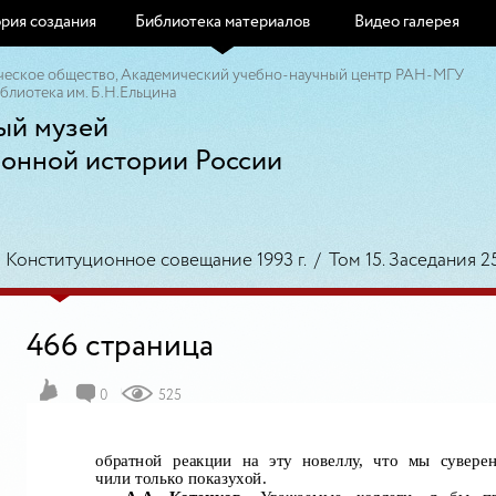
рия создания
Библиотека материалов
Видео галерея
ческое общество, Академический учебно-научный центр РАН-МГУ
блиотека им. Б.Н.Ельцина
ый музей
ионной истории России
/
Конституционное совещание 1993 г.
/
Том 15. Заседания 25
466 страница
0
525
обратной реакции на эту новеллу, что мы суверен
чили только показухой.