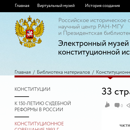
Главная
Виртуальный музей
История создания
Российское историческое 
научный центр РАН-МГУ
и Президентская библиотек
Электронный музей
конституционной ис
Главная
/
Библиотека материалов
/
Конституционно
33 ст
КОНСТИТУЦИИ
К 150-ЛЕТИЮ СУДЕБНОЙ
0
РЕФОРМЫ В РОССИИ
КОНСТИТУЦИОННОЕ
част