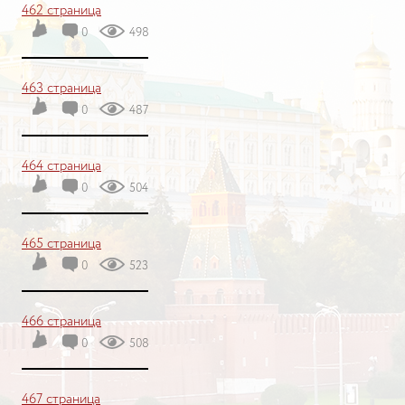
462 страница
0
498
463 страница
0
487
464 страница
0
504
465 страница
0
523
466 страница
0
508
467 страница