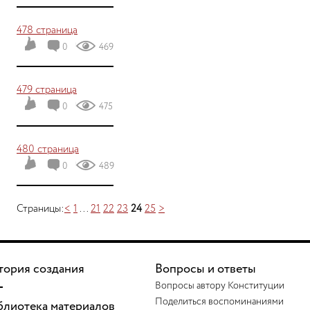
478 страница
0
469
479 страница
0
475
480 страница
0
489
Страницы:
<
1
...
21
22
23
24
25
>
тория создания
Вопросы и ответы
Вопросы автору Конституции
Поделиться воспоминаниями
блиотека материалов