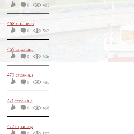
0
483
468 страница
0
562
469 страница
0
536
470 страница
0
486
471 страница
0
468
472 страница