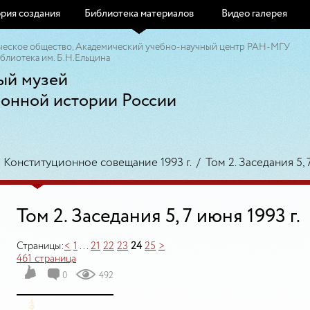
рия создания
Библиотека материалов
Видео галерея
ческое общество, Академический учебно-научный центр РАН-МГУ
блиотека им. Б.Н.Ельцина
ый музей
ионной истории России
/
Конституционное совещание 1993 г.
/
Том 2. Заседания 5, 
Том 2. Заседания 5, 7 июня 1993 г.
Страницы:
<
1
...
21
22
23
24
25
>
461 страница
0
492