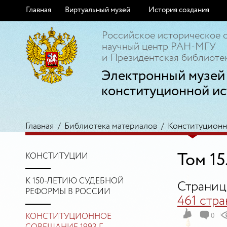
Главная
Виртуальный музей
История создания
Российское историческое 
научный центр РАН-МГУ
и Президентская библиотек
Электронный музей
конституционной ис
Главная
/
Библиотека материалов
/
Конституционно
Том 15
КОНСТИТУЦИИ
К 150-ЛЕТИЮ СУДЕБНОЙ
Страниц
РЕФОРМЫ В РОССИИ
461 стр
КОНСТИТУЦИОННОЕ
0