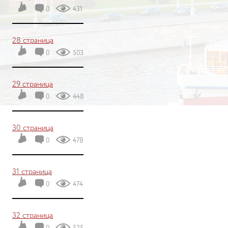
0
431
28 страница
0
503
29 страница
0
448
30 страница
0
478
31 страница
0
474
32 страница