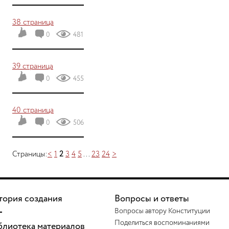
38 страница
0
481
39 страница
0
455
40 страница
0
506
Страницы:
<
1
2
3
4
5
...
23
24
>
тория создания
Вопросы и ответы
Вопросы автору Конституции
Поделиться воспоминаниями
блиотека материалов