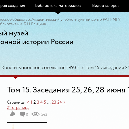
рия создания
Библиотека материалов
Видео галерея
ческое общество, Академический учебно-научный центр РАН-МГУ
блиотека им. Б.Н.Ельцина
ый музей
ионной истории России
/
Конституционное совещание 1993 г.
/
Том 15. Заседания 25
Том 15. Заседания 25, 26, 28 июня 1
Страницы:
<
1
2
3
4
5
...
23
24
>
21 страница
0
543