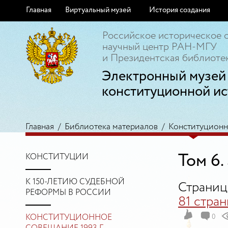
Главная
Виртуальный музей
История создания
Российское историческое 
научный центр РАН-МГУ
и Президентская библиотек
Электронный музей
конституционной ис
Главная
/
Библиотека материалов
/
Конституционно
Том 6.
КОНСТИТУЦИИ
К 150-ЛЕТИЮ СУДЕБНОЙ
Страниц
РЕФОРМЫ В РОССИИ
81 стра
КОНСТИТУЦИОННОЕ
0