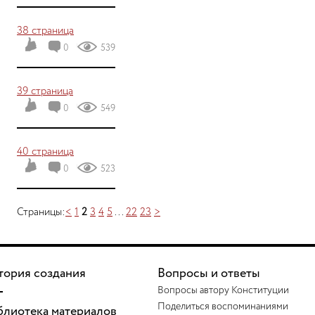
38 страница
0
539
39 страница
0
549
40 страница
0
523
Страницы:
<
1
2
3
4
5
...
22
23
>
тория создания
Вопросы и ответы
Вопросы автору Конституции
Поделиться воспоминаниями
блиотека материалов