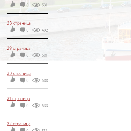
0
531
28 страница
0
492
29 страница
0
501
30 страница
0
500
31 страница
0
533
32 страница