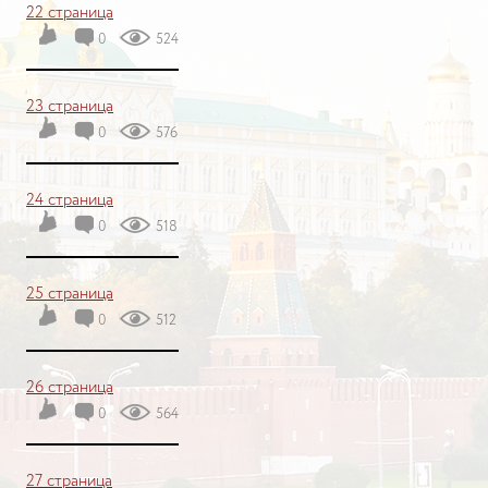
22 страница
0
524
23 страница
0
576
24 страница
0
518
25 страница
0
512
26 страница
0
564
27 страница