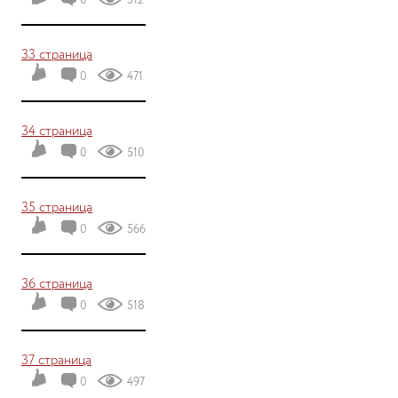
0
512
33 страница
0
471
34 страница
0
510
35 страница
0
566
36 страница
0
518
37 страница
0
497