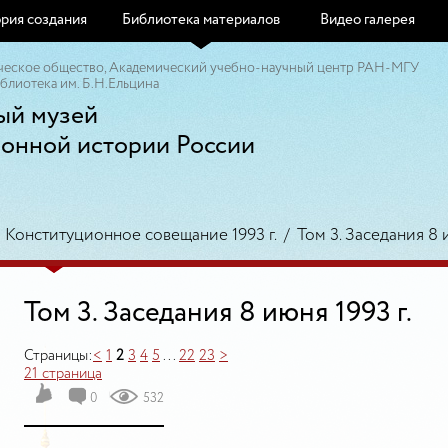
рия создания
Библиотека материалов
Видео галерея
ческое общество, Академический учебно-научный центр РАН-МГУ
блиотека им. Б.Н.Ельцина
ый музей
ионной истории России
/
Конституционное совещание 1993 г.
/
Том 3. Заседания 8 и
Том 3. Заседания 8 июня 1993 г.
Страницы:
<
1
2
3
4
5
...
22
23
>
21 страница
0
532