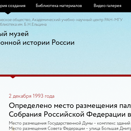
рия создания
Библиотека материалов
Видео галерея
ческое общество, Академический учебно-научный центр РАН-МГУ
блиотека им. Б.Н.Ельцина
ый музей
ионной истории России
2 декабря 1993 года
Определено место размещения пал
Собрания Российской Федерации в
Место размещения Государственной Думы – комплекс зданий 
Место размещения Совета Федерации – улица Большая Дмитро