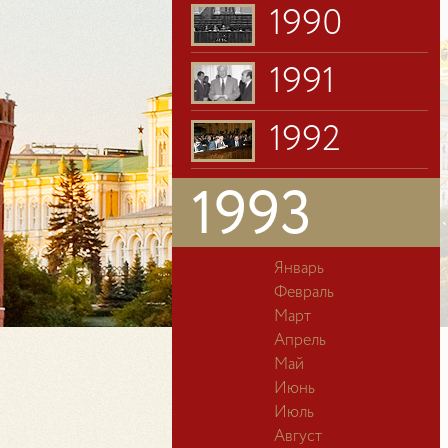
1990
1991
1992
1993
Январь
Февраль
Март
Апрель
Май
Июнь
Июль
Август