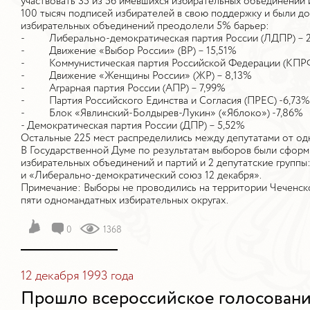
участвовать 35 из 56 имевшихся избирательных объединений и
100 тысяч подписей избирателей в свою поддержку и были до
избирательных объединений преодолели 5% барьер:
- Либерально-демократическая партия России (ЛДПР) – 
- Движение «Выбор России» (ВР) – 15,51%
- Коммунистическая партия Российской Федерации (КПРФ
- Движение «Женщины России» (ЖР) – 8,13%
- Аграрная партия России (АПР) – 7,99%
- Партия Российского Единства и Согласия (ПРЕС) -6,73%
- Блок «Явлинский-Болдырев-Лукин» («Яблоко») -7,86%
- Демократическая партия России (ДПР) – 5,52%
Остальные 225 мест распределились между депутатами от од
В Государственной Думе по результатам выборов были сформ
избирательных объединений и партий и 2 депутатские группы
и «Либерально-демократический союз 12 декабря».
Примечание: Выборы не проводились на территории Чеченско
пяти одномандатных избирательных округах.
0
1368
12 декабря 1993 года
Прошло всероссийское голосовани