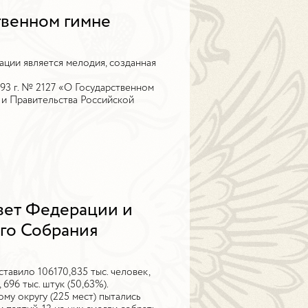
твенном гимне
ции является мелодия, созданная
993 г. № 2127 «О Государственном
 и Правительства Российской
вет Федерации и
го Собрания
тавило 106170,835 тыс. человек,
696 тыс. штук (50,63%).
у округу (225 мест) пытались