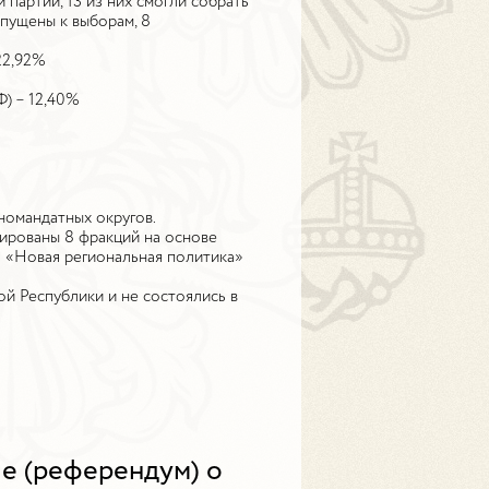
 партий, 13 из них смогли собрать
пущены к выборам, 8
22,92%
) – 12,40%
номандатных округов.
ированы 8 фракций на основе
: «Новая региональная политика»
й Республики и не состоялись в
е (референдум) о