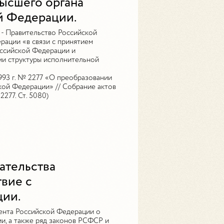
ысшего органа
й Федерации.
- Правительство Российской
ации «в связи с принятием
оссийской Федерации и
ми структуры исполнительной
1993 г. № 2277 «О преобразовании
кой Федерации» // Собрание актов
277. Ст. 5080)
ательства
вие с
ции.
дента Российской Федерации о
и, а также ряд законов РСФСР и