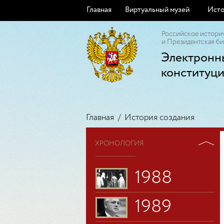
Главная
Виртуальный музей
Исто
Российское истори
и Президентская би
Электронн
конституц
Главная
/
История создания
ХРОНОЛОГИЯ
1988
1989