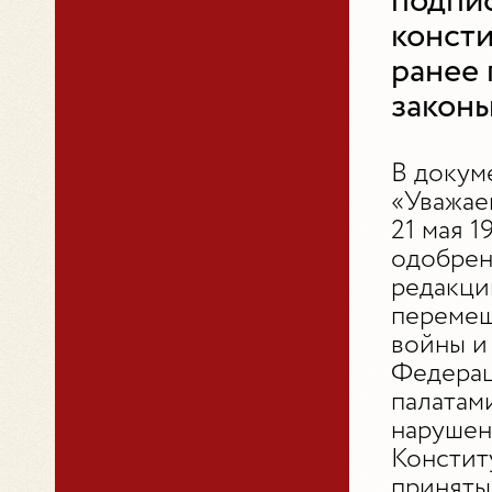
подпи
конст
ранее
законы
В докуме
«Уважае
21 мая 
одобрен
редакци
перемещ
войны и
Федераци
палатам
нарушен
Констит
приняты