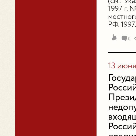
(см.: У
1997 г.
местног
РФ. 1997.
0
13 июня
Госуд
Росси
Прези
недоп
входя
Росси