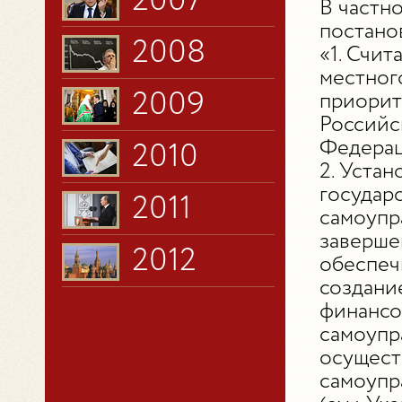
2007
В частн
постано
2008
«1. Счи
местног
2009
приорит
Российс
Федерац
2010
2. Уста
государ
2011
самоупра
заверше
2012
обеспеч
создани
финансо
самоупр
осущест
самоупр