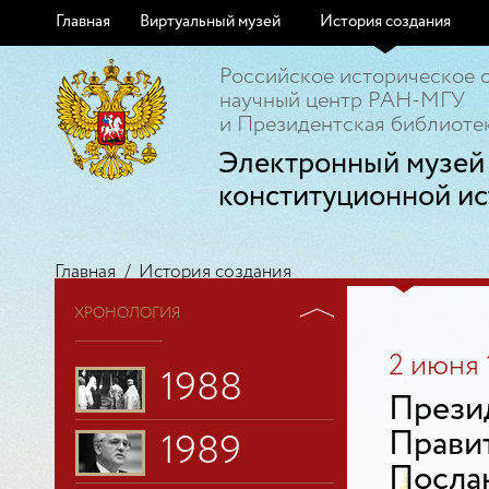
Главная
Виртуальный музей
История создания
Российское историческое 
научный центр РАН-МГУ
и Президентская библиотек
Электронный музей
конституционной ис
Главная
/
История создания
ХРОНОЛОГИЯ
2 июня 
1988
Прези
Прави
1989
Посла