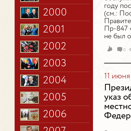
году по
2000
(см.: П
Правите
2001
Пр-847 
не был 
2002
0
2003
11 июня
2004
Прези
2005
указ 
местно
2006
Федер