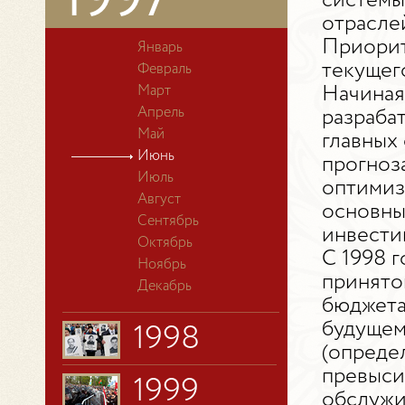
1997
системы
отрасле
Приорит
Январь
текущег
Февраль
Начиная
Март
Апрель
разраба
Май
главных
Июнь
прогноз
Июль
оптимиз
Август
основны
Сентябрь
инвести
Октябрь
С 1998 
Ноябрь
принято
Декабрь
бюджета
будущем
1998
(опреде
превыси
1999
обслужи