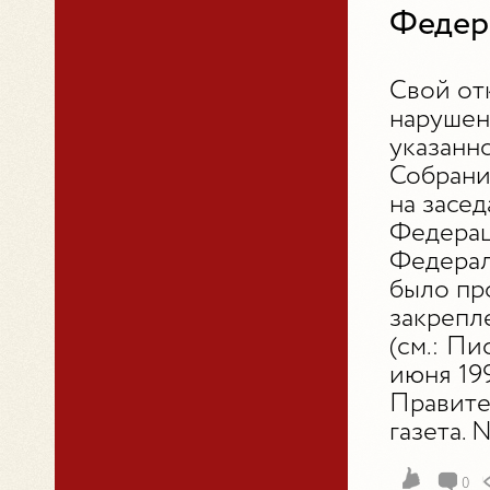
Федер
Свой отк
нарушен
указанн
Собрани
на засе
Федерац
Федерал
было пр
закрепл
(см.: П
июня 19
Правите
газета. №
0