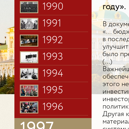
1990
году».
1991
В докум
«… бюдж
1992
в после
улучшит
было пр
1993
(…)
Важнейш
1994
обеспеч
этого н
1995
инвести
инвесто
1996
политик
Другая 
материа