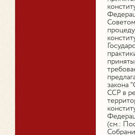
констит
Федераци
Советом
процеду
констит
Государ
практик
приняты
требова
предлаг
закона 
ССР в р
террито
констит
Федерац
(см.: П
Собрани