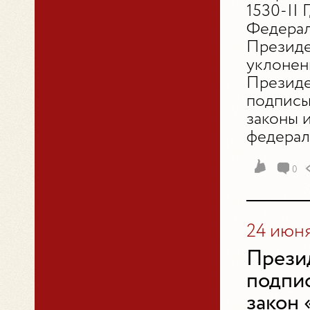
1530-II
Федерал
Президе
уклонен
Президе
подписы
законы 
федераль
0
24 июня
Прези
подпи
закон 