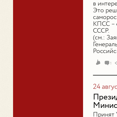
в интер
Это реш
саморос
КПСС – 
СССР.
(см.: З
Генераль
Российск
1
24 авгу
Прези
Минис
Принят 