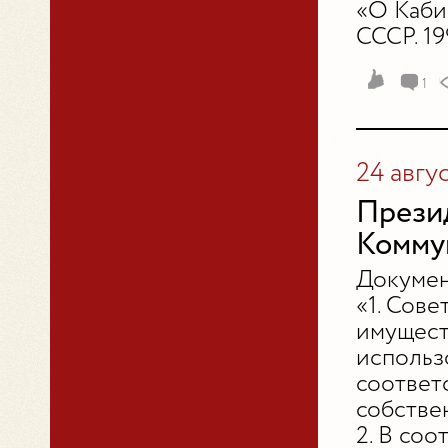
«О Каби
СССР. 19
1
24 авгу
Прези
Коммун
Докумен
«1. Сове
имущест
использ
соответ
собстве
2. В со