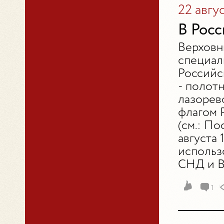
22 авгу
В Росс
Верховн
специал
Российс
- полот
лазорев
флагом 
(см.: П
августа 
использ
СНД и ВС
1