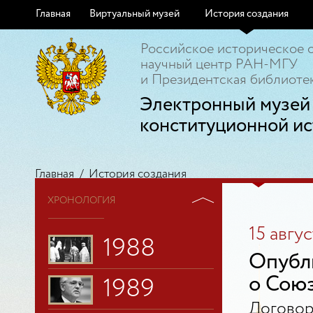
Главная
Виртуальный музей
История создания
Российское историческое 
научный центр РАН-МГУ
и Президентская библиотек
Электронный музей
конституционной ис
Главная
/
История создания
ХРОНОЛОГИЯ
15 авгус
1988
Опубл
о Союз
1989
Договор 