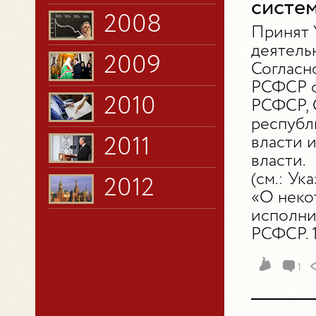
систем
2008
Принят 
деятель
2009
Согласн
РСФСР о
2010
РСФСР, 
республ
власти 
2011
власти.
(см.: Ук
2012
«О неко
исполни
РСФСР. 1
1