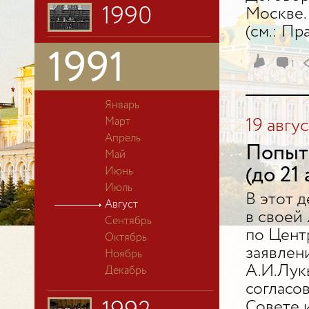
1990
Москве.
(см.: Пра
1991
1
Январь
Март
19 авгус
Апрель
Попытк
Май
(до 21 
Июнь
Июль
В этот 
Август
в своей
Сентябрь
по Цент
Октябрь
заявлен
Ноябрь
А.И.Лук
Декабрь
согласо
Совете 