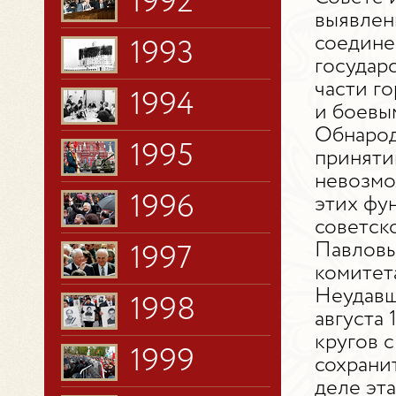
1992
выявлен
соедине
1993
государ
части г
1994
и боевы
Обнарод
1995
приняти
невозмо
1996
этих фу
советско
Павловы
1997
комитет
Неудавш
1998
августа
кругов 
1999
сохрани
деле эт