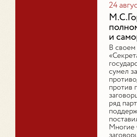
24 авгу
М.С.Го
полно
и сам
В своем
«Секрет
государ
сумел з
противо
против 
заговор
ряд пар
поддерж
постави
Многие 
заговор