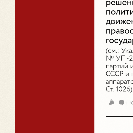
решен
полити
движе
правоо
госуда
(см.: Ук
№ УП-24
партий 
СССР и 
аппарате
Ст. 1026)
1