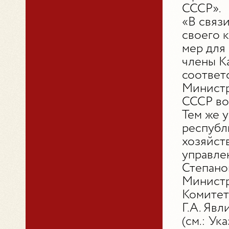
СССР».
«В связ
своего 
мер для 
члены К
соответ
Министр
СССР во
Тем же 
республ
хозяйст
управле
Степано
Министр
Комитет
Г.А. Явл
(см.: Ук