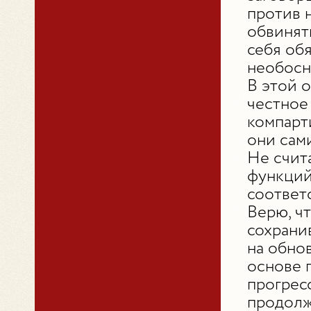
против 
обвинят
себя об
необосн
В этой 
честное
компарт
они сами
Не счит
функций
соответ
Верю, ч
сохрани
на обно
основе 
прогрес
продолж