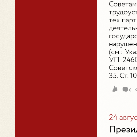
Советам
трудоус
тех пар
деятель
государ
нарушен
(см.: Ук
УП-2460
Советск
35. Ст. 1
0
24 авгу
Презид