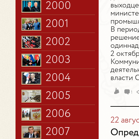
2000
выходце
министе
промышл
2001
В период
решение
2002
одиннад
2 октябр
2003
Коммуни
деятель
2004
власти 
2005
1
2006
22 авгу
2007
Опред