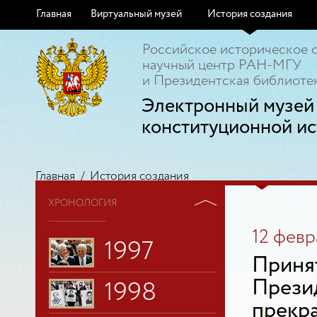
1991
Главная
Виртуальный музей
История создания
1992
Российское историческое 
научный центр РАН-МГУ
и Президентская библиотек
1993
Электронный музей
1994
конституционной ис
1995
Главная
/
История создания
ХРОНОЛОГИЯ
1996
12 февр
1997
Приня
Прези
1998
прекр