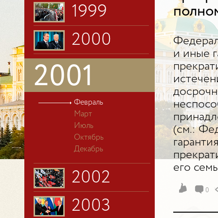
1999
полном
2000
Федерал
и иные 
прекрат
2001
истечен
досрочн
неспосо
Февраль
Март
принадл
Июль
(см.: Фе
Октябрь
гаранти
Декабрь
прекрат
его семь
2002
0
2003