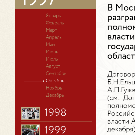
1997
В Моск
разгра
Январь
Февраль
полно
Март
власти
Апрель
госуда
Май
Июнь
област
Июль
Август
Договор
Сентябрь
Октябрь
Б.Н.Ель
Ноябрь
А.П.Гужв
Декабрь
(см.: Д
полномо
1998
Российс
власти А
1999
декабря)