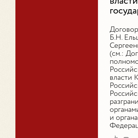
власти
госуда
Договор
Б.Н. Ель
Сергеен
(см.: Д
полномо
Российс
власти 
Российс
Российс
разгран
органам
и орган
Федерации