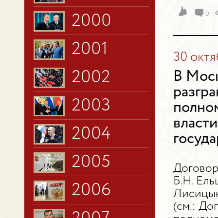
0
2000
2001
30 октя
2002
В Моск
разгра
2003
полно
власти
2004
госуда
2005
Договор
Б.Н. Ел
2006
Лисицын
(см.: Д