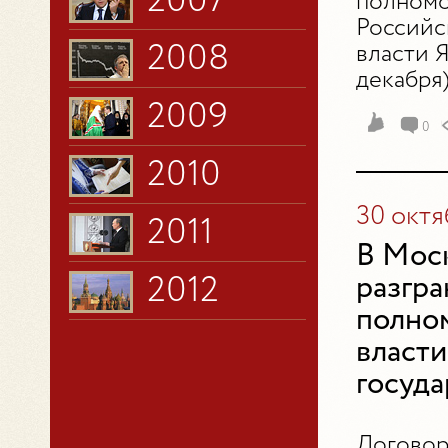
2007
полномо
Российс
2008
власти Я
декабря)
2009
0
2010
30 октя
2011
В Моск
2012
разгра
полно
власти
госуда
Договор