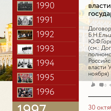
1990
власти
госуда
1991
Договор
1992
Б.Н.Ель
Ю.Ф.Гор
1993
(см.: Д
полномо
Российс
1994
власти У
ноября)
1995
0
1996
30 октя