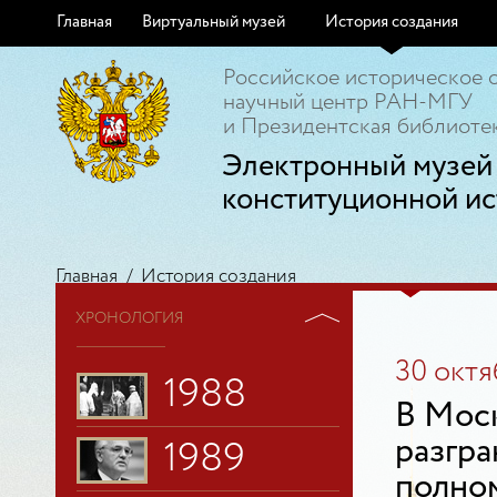
Главная
Виртуальный музей
История создания
Российское историческое 
научный центр РАН-МГУ
и Президентская библиотек
Электронный музей
конституционной ис
Главная
/
История создания
ХРОНОЛОГИЯ
30 октя
1988
В Моск
разгра
1989
полно