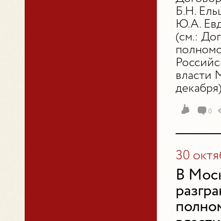
Б.Н. Ел
Ю.А. Ев
(см.: Д
полномо
Российс
власти М
декабря)
0
30 октя
В Моск
разгра
полно