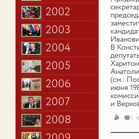
секрета
2002
председ
замести
2003
кандида
Иванови
2004
В Конст
депутат
Харитон
2005
Анатоли
(см.: П
2006
июня 19
комисси
2007
и Верхов
2008
1
2009