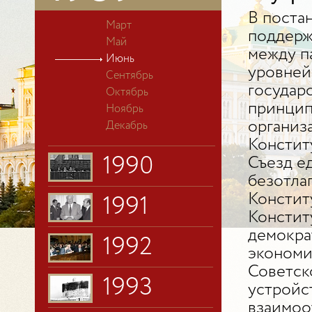
В постан
Март
поддерж
Май
между п
Июнь
уровней
Сентябрь
государ
Октябрь
принцип
Ноябрь
организ
Декабрь
Констит
1990
Съезд е
безотла
Констит
1991
Констит
демокра
1992
экономи
Советск
1993
устройс
взаимоо