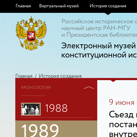
Главная
Виртуальный музей
История создания
Российское историческое 
научный центр РАН-МГУ
и Президентская библиотек
Электронный музей
конституционной ис
Главная
/
История создания
ХРОНОЛОГИЯ
9 июня 
1988
Съезд
поста
1989
внутр