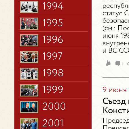
1994
республ
статус 
безопас
1995
(см.: П
июня 19
1996
внутрен
и ВС ССС
1997
1
1998
1999
9 июня 
Съезд
2000
Конст
Председ
2001
Председ