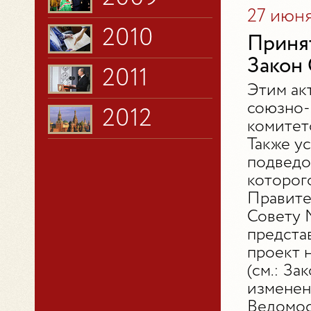
27 июня
2010
Приня
Закон
2011
Этим ак
союзно-
2012
комитет
Также у
подведо
которог
Правите
Совету 
предста
проект 
(см.: За
изменен
Ведомост