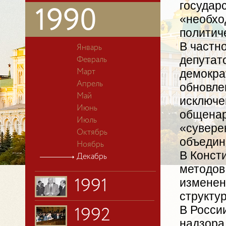
государ
1990
«необхо
политич
В частн
Январь
депутат
Февраль
демокра
Март
Апрель
обновле
Май
исключе
Июнь
общенар
Июль
«сувере
Октябрь
объедин
Ноябрь
В Конст
Декабрь
методов
изменен
1991
структу
В Росси
1992
надзора