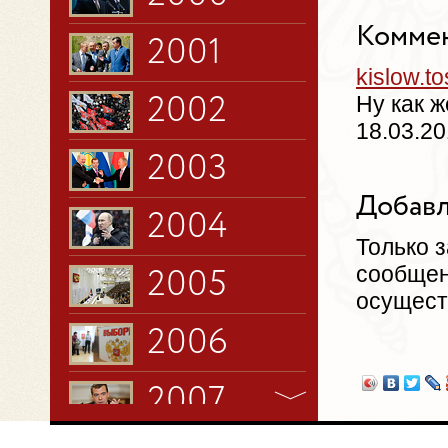
Коммен
2001
kislow.
Ну как ж
2002
18.03.20
2003
Добавл
2004
Только 
сообщен
2005
осущест
2006
2007