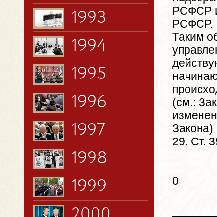
РСФСР и
1993
РСФСР.
Таким о
1994
управле
действу
1995
начинаю
происхо
1996
(см.: З
изменен
1997
Закона)
29. Ст. 3
1998
0
1999
2000