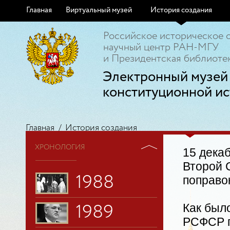
Главная
Виртуальный музей
История создания
Российское историческое 
научный центр РАН-МГУ
и Президентская библиотек
Электронный музей
конституционной ис
Главная
/
История создания
ХРОНОЛОГИЯ
15 декаб
Второй 
1988
поправо
Как был
1989
РСФСР п