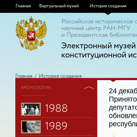
Главная
Виртуальный музей
История создания
Российское историческое 
научный центр РАН-МГУ
и Президентская библиотек
Электронный музей
конституционной ис
Главная
/
История создания
ХРОНОЛОГИЯ
24 декаб
Принято
1988
депутат
обновле
республ
1989