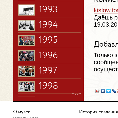
1993
kislow.
Даёшь р
1994
19.03.20
1995
Добавл
1996
Только 
сообщен
осущест
1997
1998
1999
О музее
История создания
2000