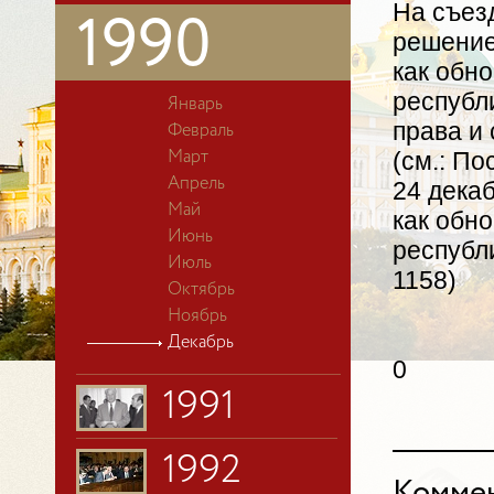
На съез
1990
решение
как обн
республи
Январь
права и
Февраль
(см.: П
Март
Апрель
24 дека
Май
как обн
Июнь
республ
Июль
1158)
Октябрь
Ноябрь
Декабрь
0
1991
1992
Коммен