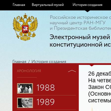
Главная
Виртуальный музей
История создания
Российское историческое 
научный центр РАН-МГУ
и Президентская библиотек
Электронный музей
конституционной ис
Главная
/
История создания
ХРОНОЛОГИЯ
26 декаб
На четв
1988
Закон С
(Основн
системы
1989