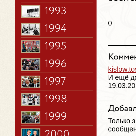
1993
0
1994
1995
Коммен
1996
kislow.
И ещё д
1997
19.03.20
1998
Добавл
1999
Только 
сообщен
2000