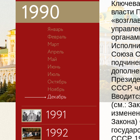
Ключева
1990
власти 
«возгла
управле
Январь
органам
Февраль
Исполни
Март
Апрель
Союза С
Май
подчине
Июнь
дополне
Июль
Президе
Октябрь
СССР, ч
Ноябрь
Вводитс
Декабрь
(см.: За
изменен
1991
Закона)
государ
1992
СССР. 19