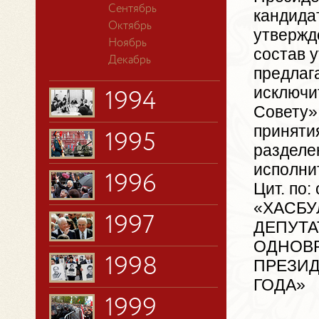
Сентябрь
кандида
Октябрь
утвержд
Ноябрь
состав 
Декабрь
предлаг
исключи
1994
Совету».
приняти
1995
разделе
исполни
1996
Цит. по
«ХАСБУ
1997
ДЕПУТА
ОДНОВ
1998
ПРЕЗИД
ГОДА»
1999