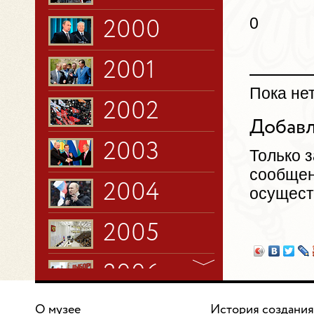
0
2000
2001
Пока не
2002
Добавл
2003
Только 
сообщен
2004
осущест
2005
2006
О музее
История создания