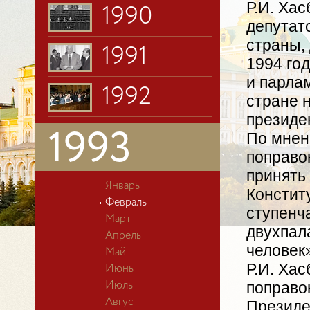
Р.И. Хас
1990
депутат
страны,
1991
1994 го
и парла
1992
стране 
президен
1993
По мнен
поправо
принять 
Январь
Констит
Февраль
ступенч
Март
двухпал
Апрель
человек
Май
Р.И. Ха
Июнь
поправо
Июль
Август
Президе