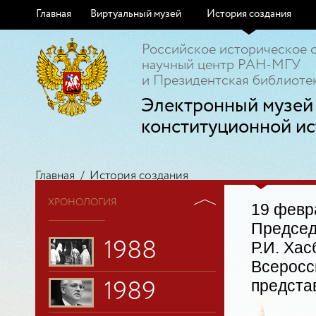
Главная
Виртуальный музей
История создания
Российское историческое 
научный центр РАН-МГУ
и Президентская библиотек
Электронный музей
конституционной ис
Главная
/
История создания
ХРОНОЛОГИЯ
19 февр
Председ
1988
Р.И. Ха
Всеросс
предста
1989