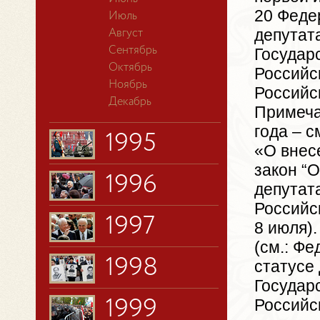
20 Федер
Июль
депутат
Август
Сентябрь
Государ
Октябрь
Российс
Ноябрь
Российск
Декабрь
Примеча
года – с
1995
«О внес
закон “
1996
депутат
Российс
1997
8 июля).
(см.: Фе
1998
статусе
Государ
Российск
1999