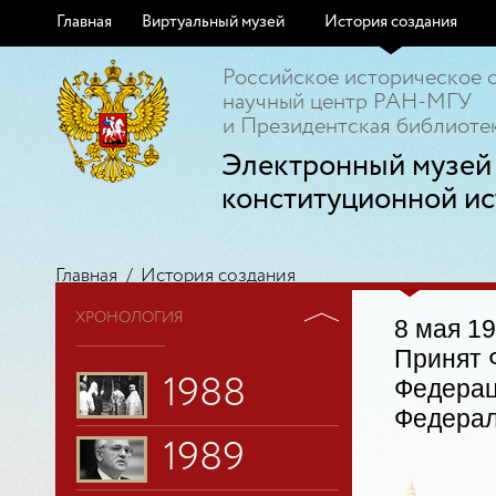
Главная
Виртуальный музей
История создания
Российское историческое 
научный центр РАН-МГУ
и Президентская библиотек
Электронный музей
конституционной ис
Главная
/
История создания
ХРОНОЛОГИЯ
8 мая 19
Принят 
1988
Федерац
Федерал
1989