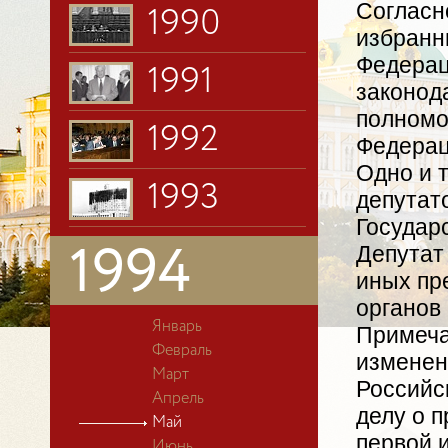
Согласн
1990
избранн
Федерац
1991
законод
полномо
1992
Федерац
Одно и 
1993
депутат
Государ
Депутат
1994
иных пр
органов
Январь
Примеча
Февраль
изменен
Март
Российс
Апрель
делу о 
Май
первой и
Июнь